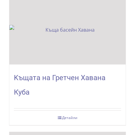
Kъщата на Гретчен Хавана
Куба
Детайли