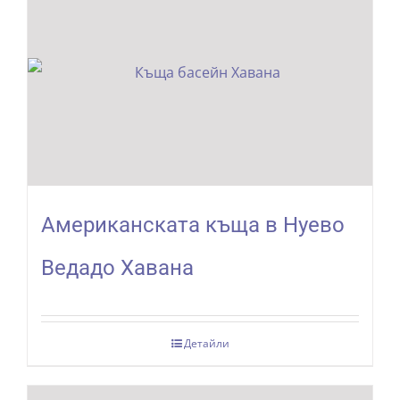
Aмериканската къща в Нуево
Ведадо Хавана
Детайли