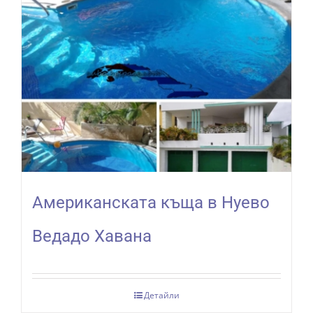
Aмериканската къща в Нуево
Ведадо Хавана
Детайли