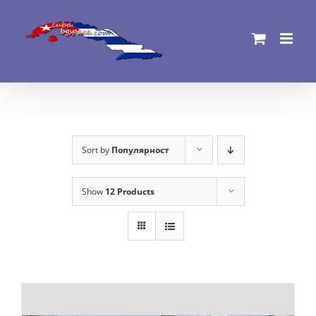
Skip
to
content
Sort by
Популярност
Show
12 Products