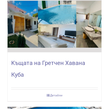
Kъщата на Гретчен Хавана
Куба
Детайли