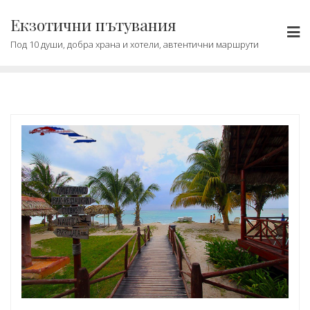
Skip
Екзотични пътувания
to
content
Под 10 души, добра храна и хотели, автентични маршрути