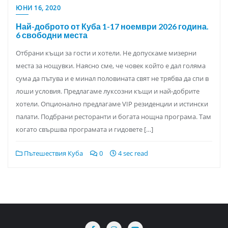
ЮНИ 16, 2020
Най-доброто от Куба 1-17 ноември 2026 година.
6 свободни места
Отбрани къщи за гости и хотели. Не допускаме мизерни
места за нощувки. Наясно сме, че човек който е дал голяма
сума да пътува и е минал половината свят не трябва да спи в
лоши условия. Предлагаме луксозни къщи и най-добрите
хотели. Опционално предлагаме VIP резиденции и истински
палати. Подбрани ресторанти и богата нощна програма. Там
когато свършва програмата и гидовете […]
Пътешествия Куба
0
4 sec read