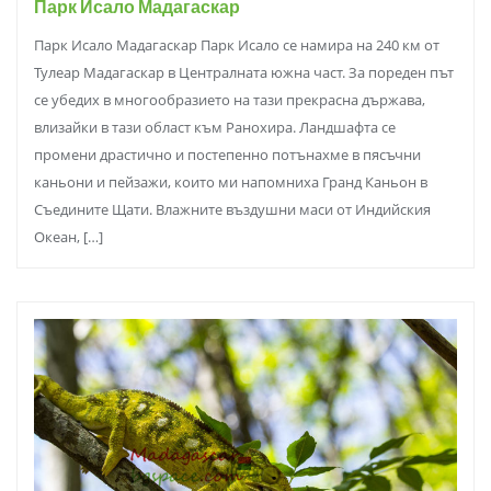
Парк Исало Мадагаскар
Парк Исало Мадагаскар Парк Исало се намира на 240 км от
Тулеар Мадагаскар в Централната южна част. За пореден път
се убедих в многообразието на тази прекрасна държава,
влизайки в тази област към Ранохира. Ландшафта се
промени драстично и постепенно потънахме в пясъчни
каньони и пейзажи, които ми напомниха Гранд Каньон в
Съедините Щати. Влажните въздушни маси от Индийския
Океан, […]