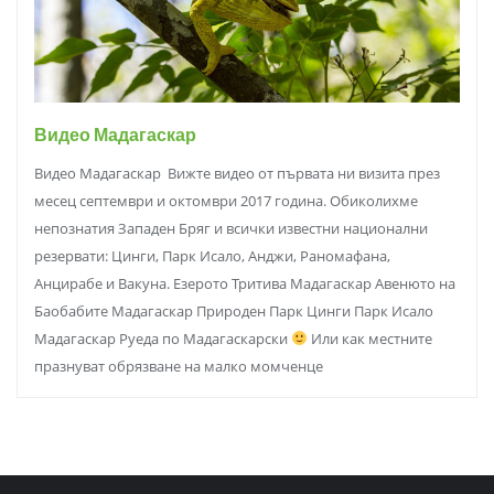
Видео Мадагаскар
Видео Мадагаскар Вижте видео от първата ни визита през
месец септември и октомври 2017 година. Обиколихме
непознатия Западен Бряг и всички известни национални
резервати: Цинги, Парк Исало, Анджи, Раномафана,
Анцирабе и Вакуна. Езерото Тритива Мадагаскар Авенюто на
Баобабите Мадагаскар Природен Парк Цинги Парк Исало
Мадагаскар Руеда по Мадагаскарски
Или как местните
празнуват обрязване на малко момченце