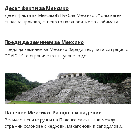
Десет факти за Мексико
Десет факти за МексикоВ Пуебла Мексико „Фолксваген“
създава производственото предприятие за любимата…
Преди да заминем за Мексико
Преди да заминем за Мексико Заради текущата ситуация с
COVID 19 е ограничено пътуването до …
Паленке Мексико. Разцвет и падение.
Величествените руини на Паленке са скътани между
стръмни склонове с кедрови, махагонови и саподилови…