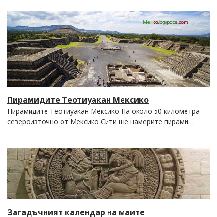
Пирамидите Теотиуакан Мексико
Пирамидите Теотиуакан Мексико На около 50 километра
североизточно от Мексико Сити ще намерите пирами…
Загадъчният календар на маите