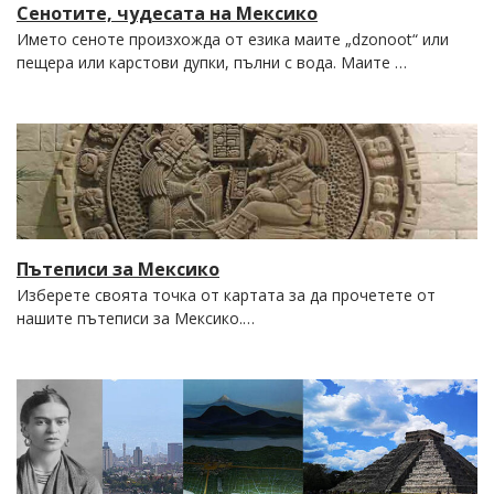
Сенотите, чудесата на Мексико
Името сеноте произхожда от езика маите „dzonoot“ или
пещера или карстови дупки, пълни с вода. Маите …
Пътеписи за Мексико
Изберете своята точка от картата за да прочетете от
нашите пътеписи за Мексико.…