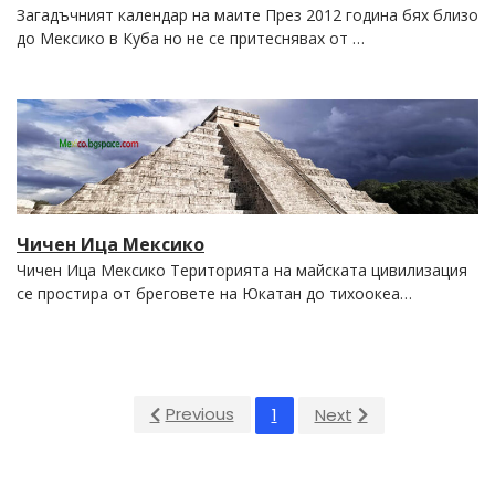
Загадъчният календар на маите През 2012 година бях близо
до Мексико в Куба но не се притеснявах от …
Чичен Ица Мексико
Чичен Ица Мексико Територията на майската цивилизация
се простира от бреговете на Юкатан до тихоокеа…
Previous
1
Next