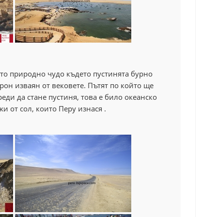
то природно чудо където пустинята бурно
рон изваян от вековете. Пътят по който ще
реди да стане пустиня, това е било океанско
и от сол, които Перу изнася .