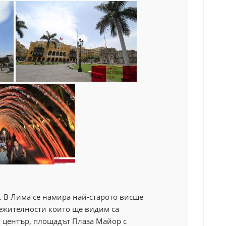
. В Лима се намира най-старото висше
лежителности
които ще видим са
 център, площадът Плаза Майор с