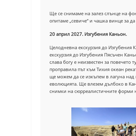
Ще се снимаме на залез слънце на фон
опитаме „севиче“ и чашка винце за д
20 април 2027. Изгубения Каньон.
Целодневна екскурзия до Изгубения 
екскурзия до Изгубения Пясъчен Каньо
слава богу е неизвестен за повечето т
проправила път към Тихия океан рекат
ще можем да се изкъпем в лагуна над
еволюцията. Ще влезем дълбоко в Ка
снимки на сюрреалистичните форми н