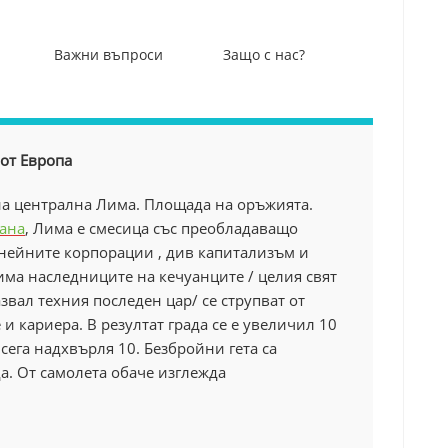
Важни въпроси
Защо с нас?
 от Европа
а централна Лима. Площада на оръжията.
вана
, Лима е смесица със преобладаващо
нейните корпорации , див капитализъм и
има наследниците на кечуанците / целия свят
звал техния последен цар/ се струпват от
 и кариера. В резултат града се е увеличил 10
сега надхвърля 10. Безбройни гета са
а. От самолета обаче изглежда