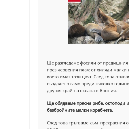
Ще разгледаме фосили от предишния
през червения плаж от хиляди малки 
което имат този цвят. След това отив
създадено само преди няколко годин
другия край на океана в Япония.
Ще обядваме прясна риба, октоподи и
безбройните малки корабчета.
След това тръгваме към прекрасния оа