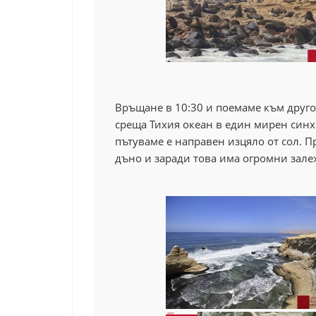
Връщане в 10:30 и поемаме към друго
среща Тихия
o
кеан в един мирен синх
пътуваме е направен изцяло от сол. П
дъно и заради това има огромни залеж