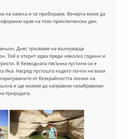
а на оазиса и се прибираме. Вечерта може да
а оформим края на този приключенски ден.
Каньон. Днес тръгваме на вълнуваща
н. Той е открит едва преди няколко години и
уристи. В безводната пясъчна пустиня си е
а Ика. Насред пустошта където почти не вали
 изрисуваните от безкрайността линии на
ньона и ще можем да направим незабравими
а природата.