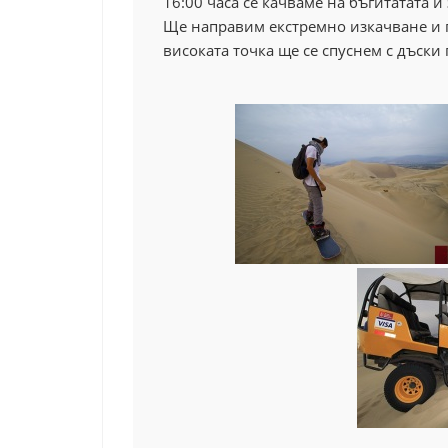
16:00 часа се качваме на бъгитатата
Ще направим екстремно изкачване и п
високата точка ще се спуснем с дъски