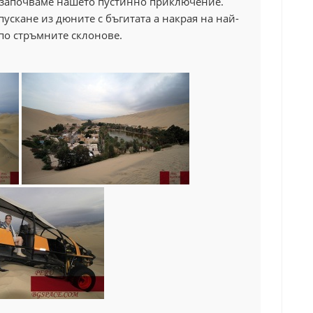
 и започваме нашето пустинно приключение.
ускане из дюните с бъгитата а накрая на най-
 по стръмните склонове.