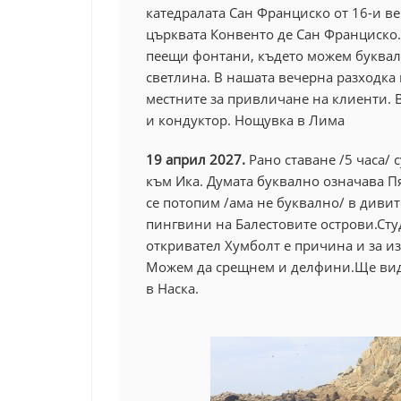
катедралата
Сан Франциско
от 16-и ве
църквата Конвенто де
Сан Франциско
пеещи фонтани, където можем буквалн
светлина.
В нашата вечерна разходка
местните за привличане на клиенти. В
и кондуктор. Нощувка в Лима
19 април 2027.
Рано ставане /5 часа/
към Ика. Думата буквално означава Пя
се потопим /ама не буквално/ в диви
пингвини на Балестовите острови.Сту
откривател Хумболт е причина и за 
Можем да срещнем и делфини.Ще види
в Наска.