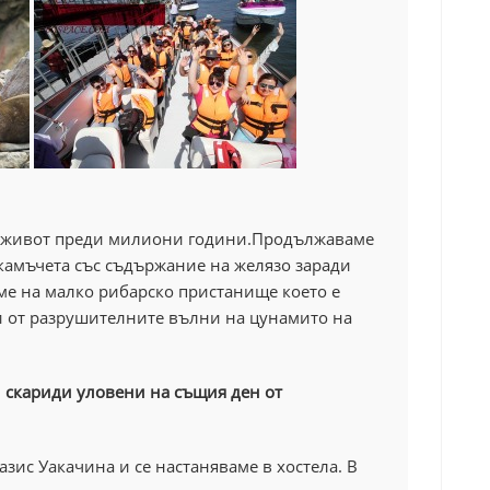
 живот преди милиони години.Продължаваме
камъчета със съдържание на желязо заради
аме на малко рибарско пристанище което е
и от разрушителните вълни на цунамито на
 скариди уловени на същия ден от
зис Уакачина и се настаняваме в хостела. В