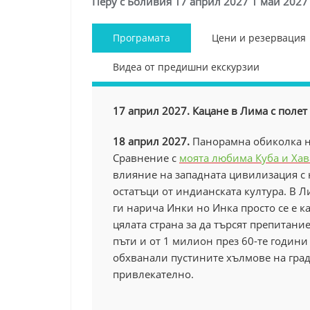
Перу с Боливия 17 април 2027 1 май 2027
Програмата
Цени и резервация
Видеа от предишни екскурзии
17 април 2027. Кацане в Лима с полет
18 април 2027.
Панорамна обиколка н
Сравнение с
моята любима Куба и Ха
влияние на западната цивилизация с 
остатъци от индианската култура. В Л
ги нарича Инки но Инка просто се е ка
цялата страна за да търсят препитание
пъти и от 1 милион през 60-те години 
обхванали пустините хълмове на град
привлекателно.