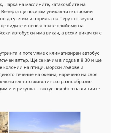
к, Парка на маслините, катакомбите на
.
Вечерта ще посетим уникалните огромни
о да усетим историята на Перу със звук и
 ще видите и непознатите прийоми на
секи автобус си има викач, а всеки викач си е
 сутринта и потегляме с климатизиран автобус
съчен вятър. Ще се качим в лодка в 8:30 и ще
те колонии на птици, морски лъвове и
деното течение на океана, наречено на своя
изключителното животинско разнообразие
м и и рисунка – кактус подобна на линиите