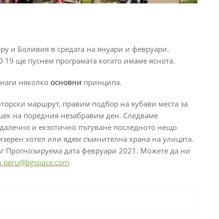
у и Боливия в средата на януари и февруари.
 19 ще пуснем програмата когато имаме яснота.
винаги няколко
основни
принципа.
вторски маршрут, правим подбор на хубави места за
шек на поредния незабравим ден. Следваме
а далечно и екзотично пътуване последното нещо
мизерен хотел или ядем съмнителна храна на улицата.
лъг Прогнозируема дата февруари 2021. Можете да ни
 peru@bgspace.com