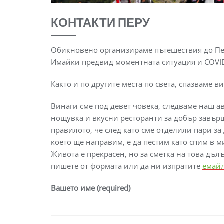
КОНТАКТИ ПЕРУ
Обикновено организираме пътешествия до Пер
Имайки предвид моментната ситуация и COVID
Както и по другите места по света, спазваме 
Винаги сме под девет човека, следваме наш а
нощувка и вкусни ресторанти за добър завър
правилото, че след като сме отделили пари з
което ще направим, е да пестим като спим в 
Живота е прекрасен, но за сметка на това дъ
пишете от формата или да ни изпратите
емайл
Вашето име (required)