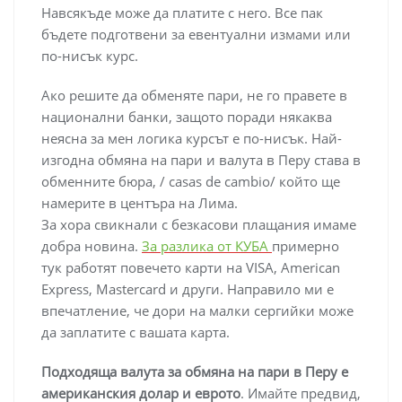
Навсякъде може да платите с него. Все пак
бъдете подготвени за евентуални измами или
по-нисък курс.
Ако решите да обменяте пари, не го правете в
национални банки, защото поради някаква
неясна за мен логика курсът е по-нисък. Най-
изгодна обмяна на пари и валута в Перу става в
обменните бюра, / casas de cambio/ който ще
намерите в центъра на Лима.
За хора свикнали с безкасови плащания имаме
добра новина.
За разлика от КУБА
примерно
тук работят повечето карти на VISA, American
Express, Mastercard и други. Направило ми е
впечатление, че дори на малки сергийки може
да заплатите с вашата карта.
Подходяща валута за обмяна на пари в Перу е
американския долар и еврото
. Имайте предвид,