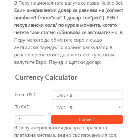
В Перу националната валута се казва Nuevo Sol.
Eдин американски долар се равнява на [convert
number=1 from=“usd“ 1 долар to=“pen“ ] PEN /
перувиански сола/ по курс в момента, когато
четете тази статия /обновява се автоматично
. В
Перу можете да обменяте евро и също
английски паунди.По долния калкулатор в
реално време може да изчислите курса към
валутите Евро, Паунд и щатски долар:
Currency Calculator
From
USD
USD - $
To
CAD
CAD - $
Amount
Convert
В Перу американския долар е паралелна
платежна система, ведно със перуанския сол.