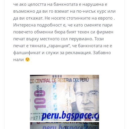
че ако целостта на банкнотата е нарушена е
възможно да ви го вземат на по-нисък курс или
да ви откажат. Не носете стотинките на еврото .
Интересна подробност е, че като сменяте пари
повечето обменни бюра бият техен си фирмен
печат върху местното сол перувиано. Този
печат е тяхната „гаранция“, че банкнотата не е
фалшификат и служи за рекламация. Забавно
нали