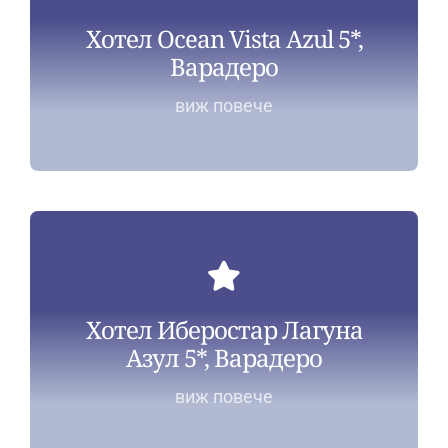
Хотел Ocean Vista Azul 5*,
Варадеро
виж повече
Хотел Иберостар Лагуна
Азул 5*, Варадеро
виж повече