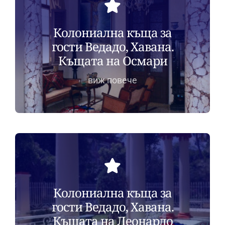
Колониална къща за
гости Ведадо, Хавана.
Къщата на Осмари
виж повече
Колониална къща за
гости Ведадо, Хавана.
Къщата на Леонардо