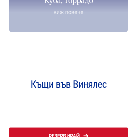
Куба, Торрадо
виж повече
Къщи във Винялес
РЕЗЕРВИРАЙ