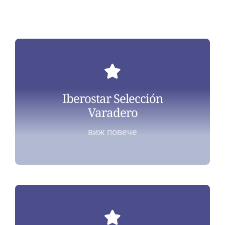
Iberostar Selección
Varadero
виж повече