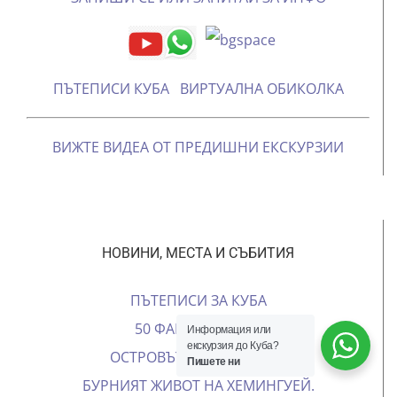
ПЪТЕПИСИ КУБА
ВИРТУАЛНА ОБИКОЛКА
ВИЖТЕ ВИДЕА ОТ ПРЕДИШНИ ЕКСКУРЗИИ
НОВИНИ, МЕСТА И СЪБИТИЯ
ПЪТЕПИСИ ЗА КУБА
50 ФАКТИ ЗА КУБА
Информация или
екскурзия до Куба?
ОСТРОВЪТ НА МЛАДЕЖТА
Пишете ни
БУРНИЯТ ЖИВОТ НА ХЕМИНГУЕЙ.