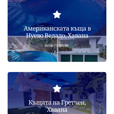
Американската къща в
Нуево Ведадо, Хавана
виж повече
Къщата на Гретчен,
Хавана