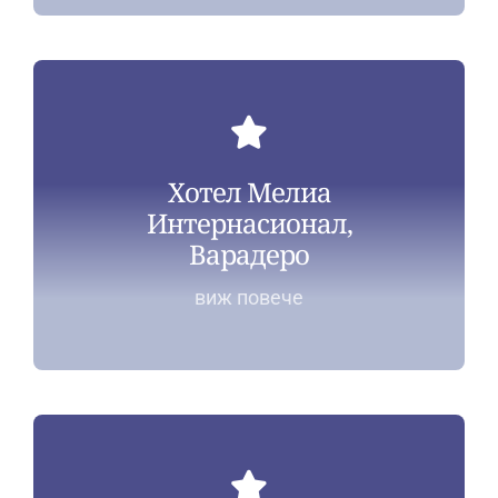
Хотел Мелиа
Интернасионал,
Варадеро
виж повече