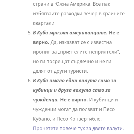
страни в Южна Америка. Все пак
избягвайте разходки вечер в крайните
квартали.
В Куба мразят американците.
Не е
вярно.
Да, изказват се с известна
ирония за „приятелите-неприятели“,
но ги посрещат сърдечно и не ги
делят от други туристи.
В Куба имало една валута само за
кубинци и друга валута само за
чужденци.
Не е вярно.
И кубинци и
чужденци могат да ползват и Песо
Кубано, и Песо Конвертибле.
Прочетете повече тук за двете валути.