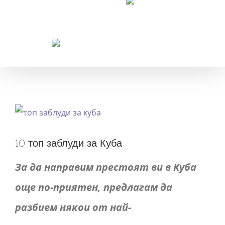
Резервации
View
Larger
10 топ заблуди за Куба
Image
За да направим престоят ви в Куба
още по-приятен, предлагам да
разбием някои от най-