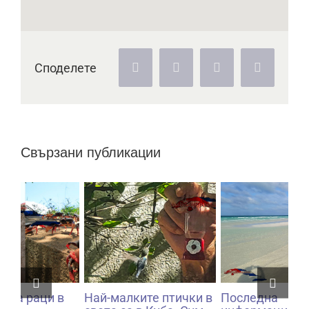
Споделете
Facebook
X
WhatsApp
Електрон
поща:
Свързани публикации
в
Най-малките птички в
Последна
AI