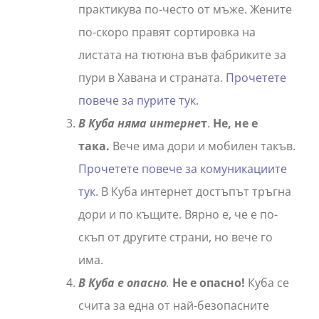
практикува по-често от мъже. Жените
по-скоро правят сортировка на
листата на тютюна във фабриките за
пури в Хавана и страната.
Прочетете
повече за пурите тук.
В Куба няма интерне
т
.
Не, не е
така.
Вече има дори и мобилен такъв.
Прочетете повече за комуникациите
тук
. В Куба интернет достъпът тръгна
дори и по къщите. Вярно е, че е по-
скъп от другите страни, но вече го
има.
В Куба е опасно
.
Не е опасно!
Куба се
счита за една от най-безопасните