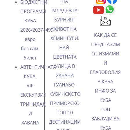
НА
БЮДЖЕТНИ
МЛАДЕЖТА
ПРОГРАМИ
БУРНИЯТ
КУБА
ЖИВОТ НА
2026/2027>499
КАК ДА СЕ
ХЕМИНГУЕЙ.
евро
ПРЕДПАЗИМ
НАЙ-
без сам.
ОТ ИЗМАМИ
ЦВЕТНАТА
билет
И
УЛИЦА В
АВТЕНТИЧНАТА
ГЛАВОБОЛИЯ
ХАВАНА
КУБА.
В КУБА
ГУАНАБО-
VIP
ИНФО ЗА
КУБИНСКОТО
ЕКСКУРЗИЯ
КУБА
ПРИМОРСКО
ТРИНИДАД
ТОП
ТОП 10
И
ЗАБЛУДИ ЗА
ДЕСТИНАЦИИ
ХАВАНА
КУБА