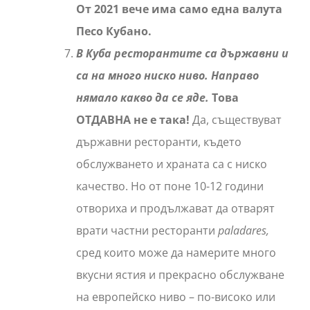
От 2021 вече има само една валута
Песо Кубано.
В Куба ресторантите са държавни и
са на много ниско ниво. Направо
нямало какво да се яде.
Това
ОТДАВНА не е така!
Да, съществуват
държавни ресторанти, където
обслужването и храната са с ниско
качество. Но от поне 10-12 години
отвориха и продължават да отварят
врати частни ресторанти
paladares,
сред които може да намерите много
вкусни ястия и прекрасно обслужване
на европейско ниво – по-високо или