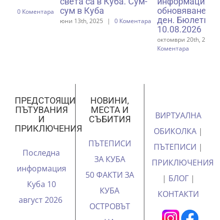
света са в Куба. Сум-
информация Куба
на
сум в Куба
обновяване всеки
Пл
ара
ден. Бюлетин от
юни 13th, 2025
|
0 Коментара
юни
10.08.2026
октомври 20th, 2024
|
0
Коментара
ПРЕДСТОЯЩИ
НОВИНИ,
ПЪТУВАНИЯ
МЕСТА И
ВИРТУАЛНА
И
СЪБИТИЯ
ПРИКЛЮЧЕНИЯ
ОБИКОЛКА
|
ПЪТЕПИСИ
ПЪТЕПИСИ
|
Последна
ЗА КУБА
ПРИКЛЮЧЕНИЯ
информация
50 ФАКТИ ЗА
|
БЛОГ
|
Куба 10
КУБА
КОНТАКТИ
август 2026
ОСТРОВЪТ