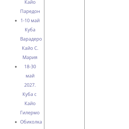
Кайо
Паредон
1-10 май
Куба
Варадеро
Кайо С.
Мария
18-30
май
2027.
Куба с
Кайо
Гилермо
Oбиколка