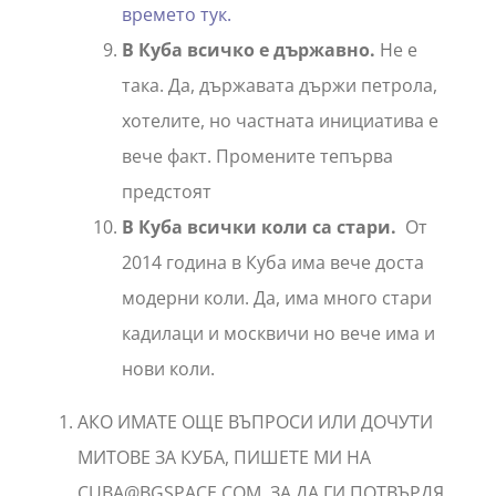
времето тук.
В Куба всичко е държавно.
Не е
така. Да, държавата държи петрола,
хотелите, но частната инициатива е
вече факт. Промените тепърва
предстоят
В Куба всички коли са стари.
От
2014 година в Куба има вече доста
модерни коли. Да, има много стари
кадилаци и москвичи но вече има и
нови коли.
АКО ИМАТЕ ОЩЕ ВЪПРОСИ ИЛИ ДОЧУТИ
МИТОВЕ ЗА КУБА, ПИШЕТЕ МИ НА
CUBA@BGSPACE.COM, ЗА ДА ГИ ПОТВЪРДЯ