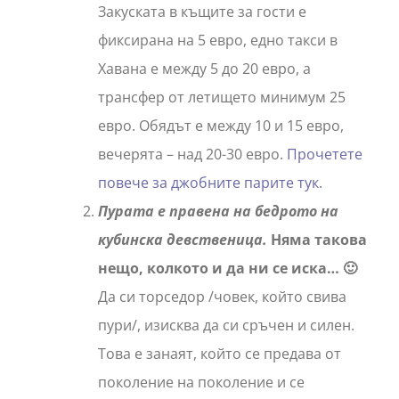
Закуската в къщите за гости е
фиксирана на 5 евро, едно такси в
Хавана е между 5 до 20 евро, а
трансфер от летището минимум 25
евро. Обядът е между 10 и 15 евро,
вечерята – над 20-30 евро.
Прочетете
повече за джобните парите тук.
Пурата е правена на бедрото на
кубинска девственица.
Няма такова
нещо, колкото и да ни се иска… 🙂
Да си торседор /човек, който свива
пури/, изисква да си сръчен и силен.
Това е занаят, който се предава от
поколение на поколение и се