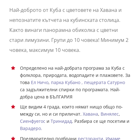
Най-доброто от Куба с
цветовете
на Хавана и
непознатите кътчета на кубинската столица.
Както винаги панорамна обиколка с цветни
стари лимузини. Групи до 10 човека! Минимум 2
човека, максимум 10 човека.
Определено на най-добрата програма за Куба с
фолклора, природата, водопадите и плажовете. За
това
Ел Ничо
,
парка Кубано , пещерата Сатурно
са задължителни спирки по програмата. Най-
добра цена в БЪЛГАРИЯ
Ще видим 4 града, които нямат нищо общо по-
между си, но и си приличат.
Хавана
,
Винялес
,
Сиенфуегос
и
Тринидад
. Разбира се ще посетим и
Варадеро.
Предварително подбрани
ресторанти
.
Имаме