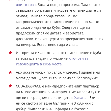
опит в това
. Богата нощна програма. Там когато
свършва програмата и гидовете от агенциите си
отиват, нашата продължава. За нас
гастрономическото приключение е не по-малко
от самото идване до Куба. След това ще ви
предложим спрямо датата и вариетета,
дискотеки, или концерти за прекрасния завършек
на вечерта. Естествено гида е с вас.
Историята е част от вашето приключение в Куба
за това ще видим по-желание
ключови за
Революцията в Куба места
.
Ако искате уроци по салса, чудесно. Гидовете ни
могат да танцуват. И то не само за благозвучие.
CUBA.BGSPACE е най-предпочитаният партньор
на много агенции в България. Ние живеем тук и
ще ви посрещнем на летището в
Хавана
. Екипа
ни се състои от един българин и 3 кубинки с
добър български и 4 шофьора на бусове с